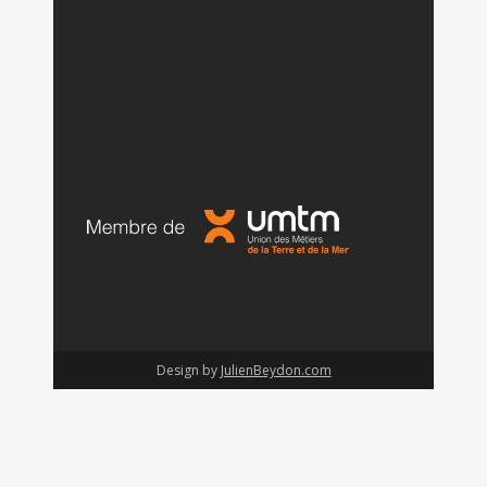
Design by
JulienBeydon.com