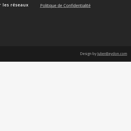
r les réseaux
Politique de Confidentialité
e
Design by
JulienBeydon.com