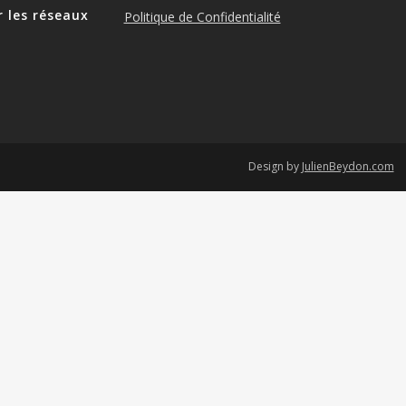
r les réseaux
Politique de Confidentialité
e
Design by
JulienBeydon.com