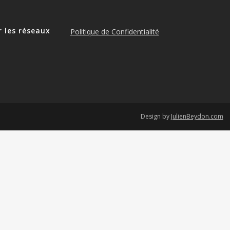
r les réseaux
Politique de Confidentialité
e
Design by
JulienBeydon.com