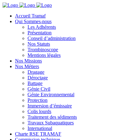
Accueil Tramaf
Qui Sommes-nous
Les Adhérents
Présentation
Conseil d’administration
Nos Statuts
Trombinoscope
Mentions légales
Nos Missions
Nos Métiers
Dragage
Déroctage
Battage
Génie Civil
Génie Environnemental
Protection
Immersion d’émissaire
Colis lourds
Traitement des sédiments
Travaux Subaquatiques
International
Charte RSE TRAMAF
Commission technique