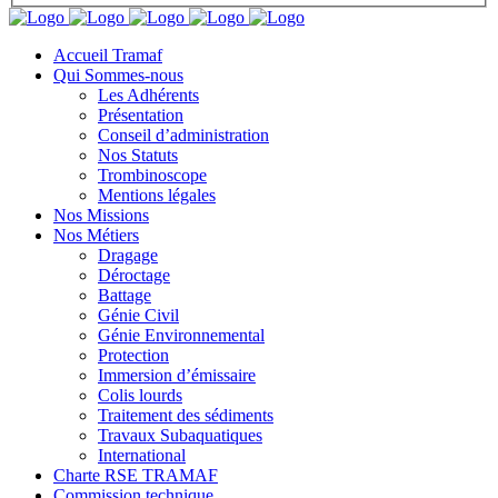
Accueil Tramaf
Qui Sommes-nous
Les Adhérents
Présentation
Conseil d’administration
Nos Statuts
Trombinoscope
Mentions légales
Nos Missions
Nos Métiers
Dragage
Déroctage
Battage
Génie Civil
Génie Environnemental
Protection
Immersion d’émissaire
Colis lourds
Traitement des sédiments
Travaux Subaquatiques
International
Charte RSE TRAMAF
Commission technique