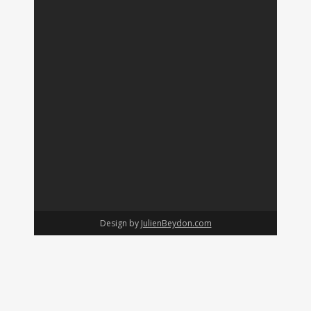
Design by
JulienBeydon.com