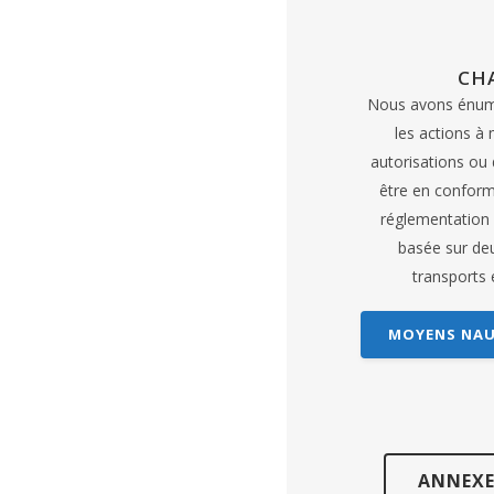
CH
Nous avons énumé
les actions à
autorisations ou
être en conform
réglementation 
basée sur deu
transports e
MOYENS NAU
ANNEXE