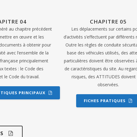
APITRE 04
CHAPITRE 05
ré au chapitre précédent
Les déplacements sur certains po
 mettre en œuvre et les
d’activités s’effectuent par différent
 documents à obtenir pour
Outre les règles de conduite sécurit
ité avec l’ensemble de la
base des véhicules utilisés, des att
française principalement
particulières doivent être observées 
x textes : le Code des
de caractéristiques du site. Au regar
t le Code du travail.
risques, des ATTITUDES doivent 
observées.
TIQUES PRINCIPAUX
FICHES PRATIQUES
S